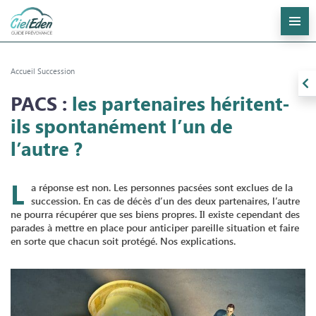
A
É
O
Accueil
Succession
C
PACS :
les partenaires héritent-
ils spontanément l’un de
l’autre ?
L
a réponse est non. Les personnes pacsées sont exclues de la
succession. En cas de décès d’un des deux partenaires, l’autre
ne pourra récupérer que ses biens propres. Il existe cependant des
parades à mettre en place pour anticiper pareille situation et faire
en sorte que chacun soit protégé. Nos explications.